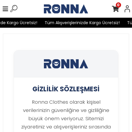
0
de Kargo Ücretsiz!
Tüm Alışverişlerinizde Kargo Ücretsiz!
Tüm
GİZLİLİK SÖZLEŞMESİ
Ronna Clothes olarak kişisel
verilerinizin güvenliğine ve gizliliğine
büyük önem veriyoruz. Sitemizi
ziyaretiniz ve alışverişleriniz sırasında