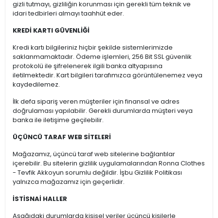
gizli tutmayı, gizliliğin korunması için gerekli tüm teknik ve
idari tedbirleri almayı taahhüt eder.
KREDİ KARTI GÜVENLİĞİ
Kredi kartı bilgileriniz hiçbir şekilde sistemlerimizde
saklanmamaktadır. Ödeme işlemleri, 256 Bit SSL güvenlik
protokolü ile şifrelenerek ilgili banka altyapısına
iletilmektedir. Kart bilgileri tarafımızca görüntülenemez veya
kaydedilemez.
İlk defa sipariş veren müşteriler için finansal ve adres
doğrulaması yapılabilir. Gerekli durumlarda müşteri veya
banka ile iletişime geçilebilir.
ÜÇÜNCÜ TARAF WEB SİTELERİ
Mağazamız, üçüncü taraf web sitelerine bağlantılar
içerebilir. Bu sitelerin gizlilik uygulamalarından Ronna Clothes
- Tevfik Akkoyun sorumlu değildir. İşbu Gizlilik Politikası
yalnızca mağazamız için geçerlidir.
İSTİSNAİ HALLER
Aşağıdaki durumlarda kişisel veriler üçüncü kişilerle