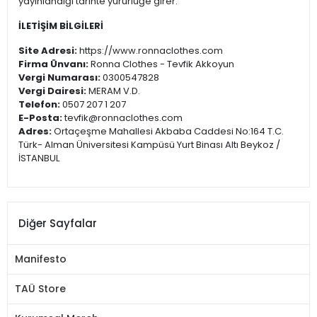
yayınlandığı tarihte yürürlüğe girer.
İLETİŞİM BİLGİLERİ
Site Adresi:
https://www.ronnaclothes.com
Firma Ünvanı:
Ronna Clothes - Tevfik Akkoyun
Vergi Numarası:
0300547828
Vergi Dairesi:
MERAM V.D.
Telefon:
0507 207 1 207
E-Posta:
tevfik@ronnaclothes.com
Adres:
Ortaçeşme Mahallesi Akbaba Caddesi No:164 T.C.
Türk- Alman Üniversitesi Kampüsü Yurt Binası Altı Beykoz /
İSTANBUL
Diğer Sayfalar
Manifesto
TAÜ Store