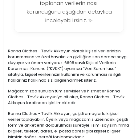
toplanan verilerin nasıl
korunduğunu aşağıdan detaylıca
inceleyebilirsiniz. ✨
Ronna Clothes - Tevfik Akkoyun olarak kişisel verilerinizin
korunmasına ve özel hayatınızın gizliliğine son derece saygı
duyuyor ve önem veriyoruz. 6698 sayılı Kişisel Verilerin
Korunması Kanunu (“KVKK”) uyarınca “Veri Sorumlusu”
sıfatıyla, kişisel verilerinizin kullanımı ve korunması ile ilgili
haklarınız hakkında sizi bilgilendirmek isteriz.
Mağazamızda sunulan tüm servisler ve hizmetler Ronna
Clothes - Tevfik Akkoyun’ye ait olup, Ronna Clothes - Tevfik
Akkoyun tarafından işletilmektedir.
Ronna Clothes - Tevfik Akkoyun, çeşitli amaçlarla kişisel
veriler toplayabilir. Üyelik veya mağazamız üzerindeki çeşitli
form ve anketlerin doldurulması suretiyle; isim-soyisim, firma
bilgileri, telefon, adres, e-posta adresi gibi kişisel bilgiler
işimizin doğası gereği toplanmaktadır.