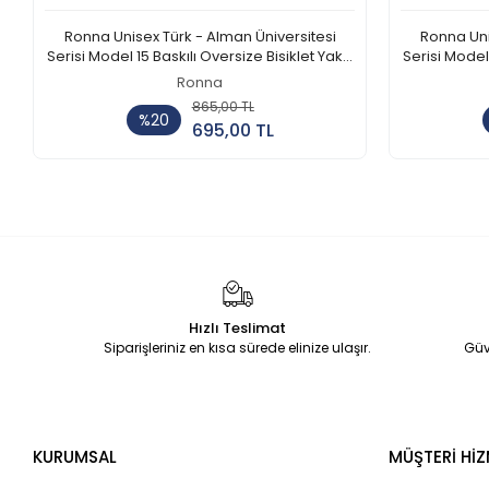
Ronna Unisex Türk - Alman Üniversitesi
Ronna Unisex Türk - Alman Üniversitesi
Serisi Model 15 Baskılı Oversize Bisiklet Yaka
Serisi Model 
Tshirt - TDB010115
Ronna
865,00 TL
Sepete Ekle
%20
695,00 TL
Adet
Hızlı Teslimat
Siparişleriniz en kısa sürede elinize ulaşır.
Güv
KURUMSAL
MÜŞTERİ HİZ