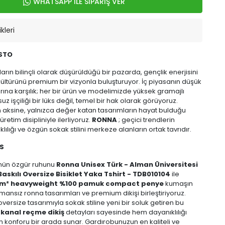
WHATSAPP İLE SİPARİŞ VER
kleri
STO
ların bilinçli olarak düşürüldüğü bir pazarda, gençlik enerjisini
kültürünü premium bir vizyonla buluşturuyor. İç piyasanın düşük
larına karşılık; her bir ürün ve modelimizde yüksek gramajlı
z işçiliği bir lüks değil, temel bir hak olarak görüyoruz.
ın aksine, yalnızca değer katan tasarımların hayat bulduğu
 üretim disipliniyle ilerliyoruz.
RONNA
; geçici trendlerin
lılığı ve özgün sokak stilini merkeze alanların ortak tavrıdır.
S
ünün özgür ruhunu
Ronna Unisex Türk - Alman Üniversitesi
Baskılı Oversize Bisiklet Yaka Tshirt - TDB010104
ile
r/m² heavyweight %100 pamuk compact penye
kumaşın
mansız ronna tasarımları ve premium dikişi birleştiriyoruz.
versize tasarımıyla sokak stiline yeni bir soluk getiren bu
kanal reçme dikiş
detayları sayesinde hem dayanıklılığı
konforu bir arada sunar. Gardırobunuzun en kaliteli ve