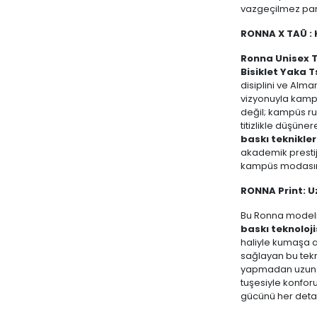
vazgeçilmez par
RONNA X TAÜ :
Ronna Unisex Tü
Bisiklet Yaka T
disiplini ve Alman
vizyonuyla kampüs
değil; kampüs ru
titizlikle düşüner
baskı teknikler
akademik prestiji
kampüs modasınd
RONNA Print: U
Bu Ronna modeli
baskı teknoloji
haliyle kumaşa a
sağlayan bu tek
yapmadan uzun ö
tuşesiyle konf
gücünü her deta