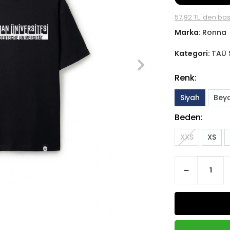
57,92 TL 'den baş
Marka:
Ronna
Kategori:
TAÜ 
Renk:
Siyah
Bey
Beden:
XXS
XS