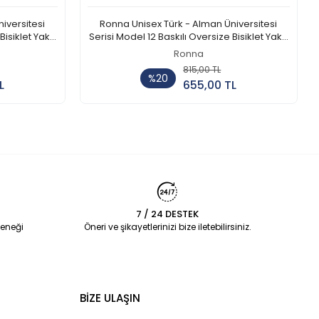
Ronna Unisex Türk - Alman Üniversitesi
Bisiklet Yaka
Serisi Model 12 Baskılı Oversize Bisiklet Yaka
Tshirt - TDB010112
Ronna
 Ekle
815,00 TL
Sepete Ekle
%20
L
655,00 TL
Adet
7 / 24 DESTEK
eneği
Öneri ve şikayetlerinizi bize iletebilirsiniz.
BİZE ULAŞIN