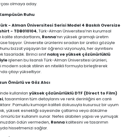
çası olmaya aday.
 Kampüsün Ruhu
rk - Alman Üniversitesi Serisi Model 4 Baskılı Oversize
shirt - TDB010104
, Türk-Alman Üniversitesi’nin kurumsal
 kalite standartlarını,
Ronna
’nın yüksek gramajlı üretim
e taşıyor. Üniversite ürünlerini sıradan bir üretici gözüyle
hunu bizzat yaşayan bir öğrenci vizyonuyla, her ayrıntısını
ek tasarladık. Birinci sınıf
nakış ve yüksek çözünürlüklü
iyle
işlenen bu lisanslı Türk-Alman Üniversitesi ürünleri,
 modern sokak stilinin en nitelikli formuyla birleştirerek
a çıtayı yükseltiyor.
zun Ömürlü ve Göz Alıcı
nde kullanılan
yüksek çözünürlüklü DTF (Direct to Film)
si
, tasarımların tüm detaylarını ve renk derinliğini en canlı
ktarır. Pamuklu kumaşın kaliteli dokusuyla kusursuz bir uyum
nik, yüksek esnekliği sayesinde çatlama veya dökülme
mürlü bir kullanım sunar. Nefes alabilen yapısı ve yumuşak
orunuzdan ödün vermeden,
Ronna
kalitesini ve tasarımın
yda hissetmenizi sağlar.