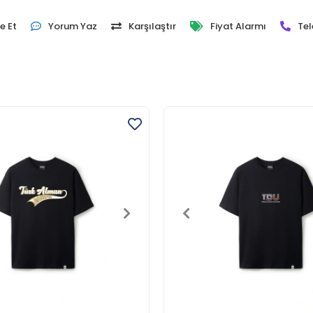
e Et
Yorum Yaz
Karşılaştır
Fiyat Alarmı
Tel