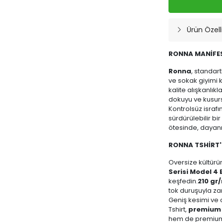
Ürün Özelli
RONNA MANİFE
Ronna
, standart
ve sokak giyimi 
kalite alışkanlık
dokuyu ve kusursu
Kontrolsüz israf
sürdürülebilir bir
ötesinde, dayanık
RONNA TSHİRT'
Oversize kültür
Serisi Model 4 
keşfedin.
210 g
tok duruşuyla za
Geniş kesimi ve o
Tshirt,
premium 
hem de premium 