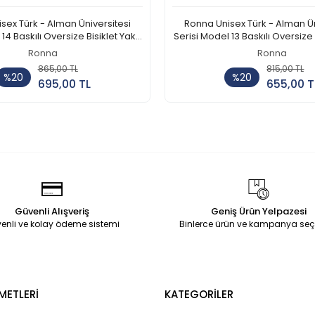
Ronna Unisex Türk - Alman Üniversitesi
14 Baskılı Oversize Bisiklet Yaka
Serisi Model 13 Baskılı Oversize 
Tshirt - TDB010114
Tshirt - TDB010113
Ronna
Ronna
865,00 TL
Sepete Ekle
815,00 TL
Sepete
%20
%20
695,00 TL
655,00 T
Adet
Adet
Güvenli Alışveriş
Geniş Ürün Yelpazesi
enli ve kolay ödeme sistemi
Binlerce ürün ve kampanya seç
METLERİ
KATEGORİLER