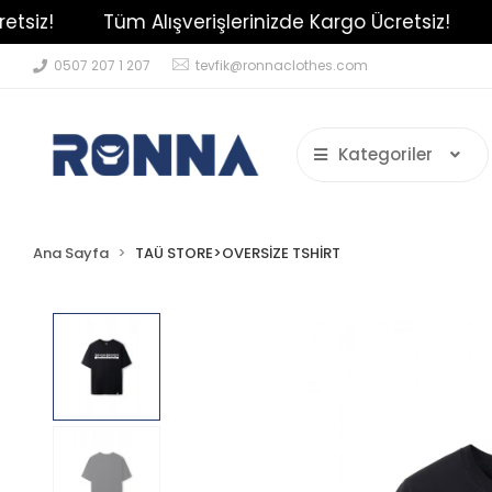
!
Tüm Alışverişlerinizde Kargo Ücretsiz!
Tüm 
0507 207 1 207
tevfik@ronnaclothes.com
Kategoriler
Ana Sayfa
TAÜ STORE>OVERSİZE TSHİRT