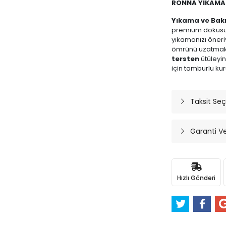
RONNA YIKAMA
Yıkama ve Bakı
premium dokusun
yıkamanızı öneriy
ömrünü uzatmak 
tersten
ütüleyi
için tamburlu k
Taksit Seç
Garanti V
Hızlı Gönderi