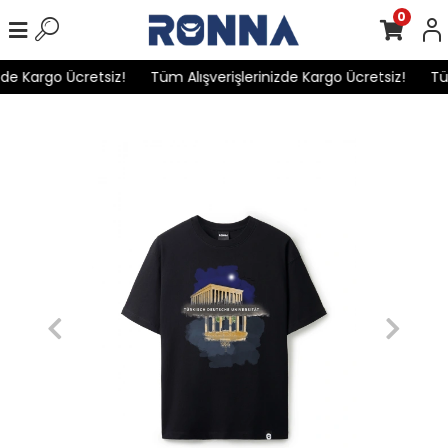
0
de Kargo Ücretsiz!
Tüm Alışverişlerinizde Kargo Ücretsiz!
Tüm 