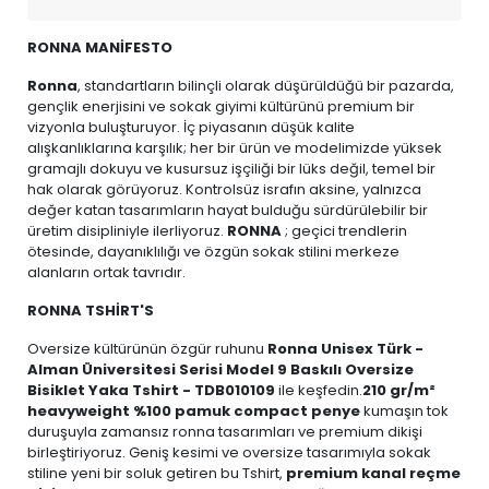
RONNA MANİFESTO
Ronna
, standartların bilinçli olarak düşürüldüğü bir pazarda,
gençlik enerjisini ve sokak giyimi kültürünü premium bir
vizyonla buluşturuyor. İç piyasanın düşük kalite
alışkanlıklarına karşılık; her bir ürün ve modelimizde yüksek
gramajlı dokuyu ve kusursuz işçiliği bir lüks değil, temel bir
hak olarak görüyoruz. Kontrolsüz israfın aksine, yalnızca
değer katan tasarımların hayat bulduğu sürdürülebilir bir
üretim disipliniyle ilerliyoruz.
RONNA
; geçici trendlerin
ötesinde, dayanıklılığı ve özgün sokak stilini merkeze
alanların ortak tavrıdır.
RONNA TSHİRT'S
Oversize kültürünün özgür ruhunu
Ronna Unisex Türk -
Alman Üniversitesi Serisi Model 9 Baskılı Oversize
Bisiklet Yaka Tshirt - TDB010109
ile keşfedin.
210 gr/m²
heavyweight %100 pamuk compact penye
kumaşın tok
duruşuyla zamansız ronna tasarımları ve premium dikişi
birleştiriyoruz. Geniş kesimi ve oversize tasarımıyla sokak
stiline yeni bir soluk getiren bu Tshirt,
premium kanal reçme