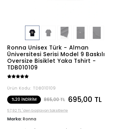
Ronna Unisex Türk - Alman
Üniversitesi Serisi Model 9 Baskılı
Oversize Bisiklet Yaka Tshirt -
TDB010109
Ürün Kodu:
TDB010109
695,00 TL
865,00 TL
%20 İNDİRİM
57,92 TL 'den başlayan taksitlerle
Marka:
Ronna