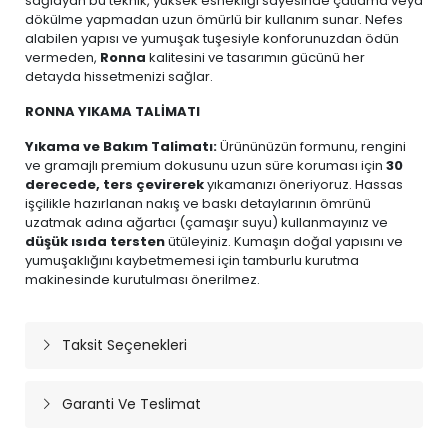
sağlayan bu teknik, yüksek esnekliği sayesinde çatlama veya
dökülme yapmadan uzun ömürlü bir kullanım sunar. Nefes
alabilen yapısı ve yumuşak tuşesiyle konforunuzdan ödün
vermeden,
Ronna
kalitesini ve tasarımın gücünü her
detayda hissetmenizi sağlar.
RONNA YIKAMA TALİMATI
Yıkama ve Bakım Talimatı:
Ürününüzün formunu, rengini
ve gramajlı premium dokusunu uzun süre koruması için
30
derecede, ters çevirerek
yıkamanızı öneriyoruz. Hassas
işçilikle hazırlanan nakış ve baskı detaylarının ömrünü
uzatmak adına ağartıcı (çamaşır suyu) kullanmayınız ve
düşük ısıda tersten
ütüleyiniz. Kumaşın doğal yapısını ve
yumuşaklığını kaybetmemesi için tamburlu kurutma
makinesinde kurutulması önerilmez.
Taksit Seçenekleri
Garanti Ve Teslimat