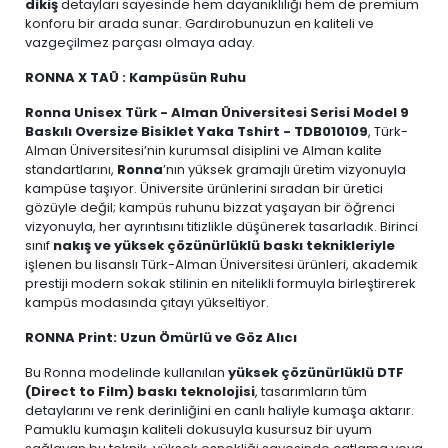
dikiş
detayları sayesinde hem dayanıklılığı hem de premium
konforu bir arada sunar. Gardırobunuzun en kaliteli ve
vazgeçilmez parçası olmaya aday.
RONNA X TAÜ : Kampüsün Ruhu
Ronna Unisex Türk - Alman Üniversitesi Serisi Model 9
Baskılı Oversize Bisiklet Yaka Tshirt - TDB010109
, Türk-
Alman Üniversitesi’nin kurumsal disiplini ve Alman kalite
standartlarını,
Ronna
’nın yüksek gramajlı üretim vizyonuyla
kampüse taşıyor. Üniversite ürünlerini sıradan bir üretici
gözüyle değil; kampüs ruhunu bizzat yaşayan bir öğrenci
vizyonuyla, her ayrıntısını titizlikle düşünerek tasarladık. Birinci
sınıf
nakış ve yüksek çözünürlüklü baskı teknikleriyle
işlenen bu lisanslı Türk-Alman Üniversitesi ürünleri, akademik
prestiji modern sokak stilinin en nitelikli formuyla birleştirerek
kampüs modasında çıtayı yükseltiyor.
RONNA Print: Uzun Ömürlü ve Göz Alıcı
Bu Ronna modelinde kullanılan
yüksek çözünürlüklü DTF
(Direct to Film) baskı teknolojisi
, tasarımların tüm
detaylarını ve renk derinliğini en canlı haliyle kumaşa aktarır.
Pamuklu kumaşın kaliteli dokusuyla kusursuz bir uyum