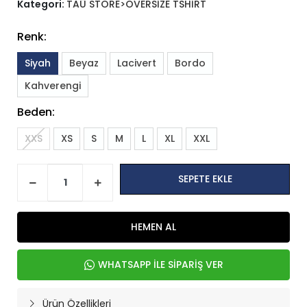
Kategori:
TAÜ STORE>OVERSİZE TSHİRT
Renk:
Siyah
Beyaz
Lacivert
Bordo
Kahverengi
Beden:
XXS
XS
S
M
L
XL
XXL
SEPETE EKLE
HEMEN AL
WHATSAPP İLE SİPARİŞ VER
Ürün Özellikleri