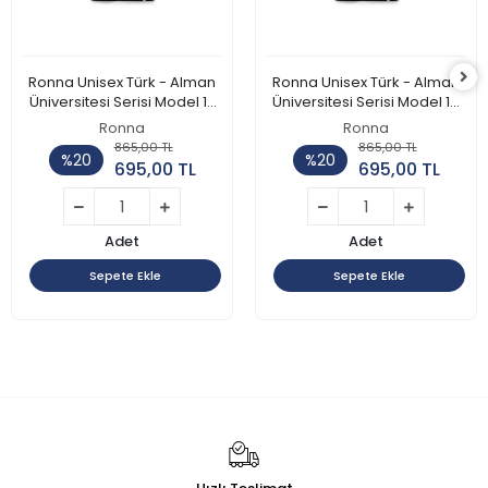
Ronna Unisex Türk - Alman
Ronna Unisex Türk - Alman
Üniversitesi Serisi Model 15
Üniversitesi Serisi Model 14
Baskılı Oversize Bisiklet
Baskılı Oversize Bisiklet
Ronna
Ronna
Yaka Tshirt - TDB010115
Yaka Tshirt - TDB010114
865,00 TL
865,00 TL
%20
%20
695,00 TL
695,00 TL
Adet
Adet
Sepete Ekle
Sepete Ekle